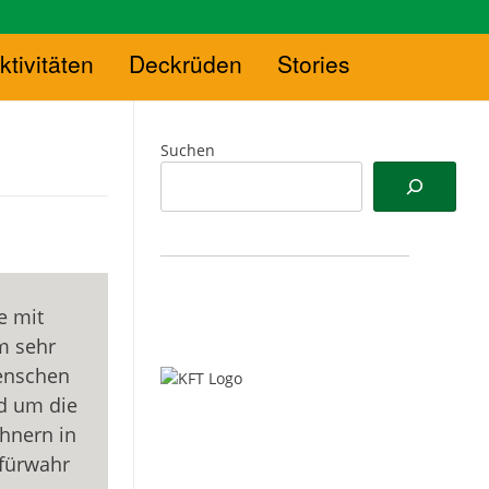
ktivitäten
Deckrüden
Stories
Suchen
se mit
m sehr
enschen
d um die
ühnern in
 fürwahr