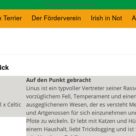
h Terrier
Der Förderverein
Irish in Not
A
ick
Auf den Punkt gebracht
Linus ist ein typvoller Vertreter seiner Ras
vorzüglichem Fell, Temperament und eine
 x Celtic
ausgeglichenem Wesen, der es versteht M
und Artgenossen für sich einzunehmen un
Pfote zu wickeln. Er lebt mit Katzen und H
einem Haushalt, liebt Trickdogging und ist