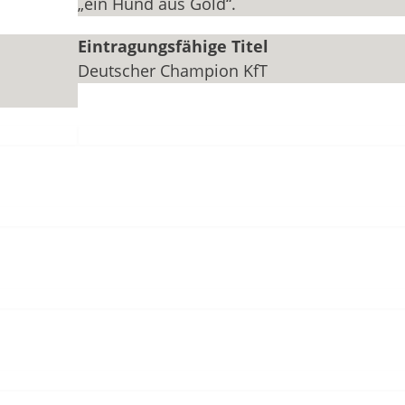
„ein Hund aus Gold“.
Eintragungsfähige Titel
Deutscher Champion KfT