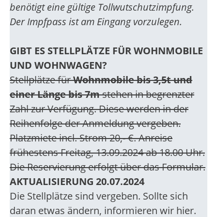
benötigt eine gültige Tollwutschutzimpfung.
Der Impfpass ist am Eingang vorzulegen.
GIBT ES STELLPLÄTZE FÜR WOHNMOBILE
UND WOHNWAGEN?
Stellplätze für
Wohnmobile bis 3,5t
und
einer Länge bis 7m
stehen in begrenzter
Zahl zur Verfügung. Diese werden in der
Reihenfolge der Anmeldung vergeben.
Platzmiete incl. Strom 20,- €. Anreise
frühestens Freitag, 13.09.2024 ab 18.00 Uhr.
Die Reservierung erfolgt über das Formular.
AKTUALISIERUNG 20.07.2024
Die Stellplätze sind vergeben. Sollte sich
daran etwas ändern, informieren wir hier.