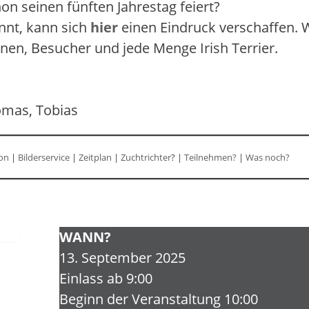
on seinen fünften Jahrestag feiert?
ennt, kann sich
hier
einen Eindruck verschaffen. 
en, Besucher und jede Menge Irish Terrier.
homas, Tobias
on
|
Bilderservice
|
Zeitplan
|
Zuchtrichter
? |
Teilnehmen?
|
Was noch?
WANN?
13. September 2025
Einlass ab 9:00
Beginn der Veranstaltung 10:00