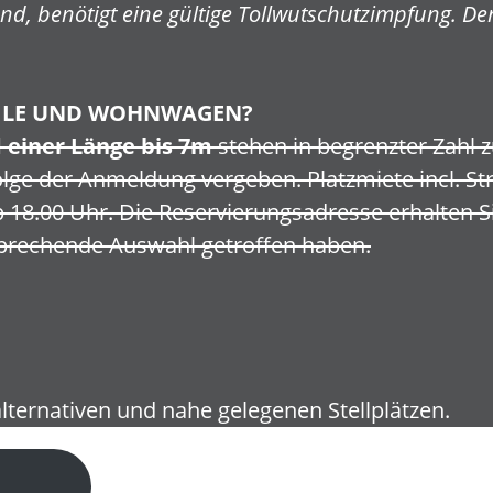
d, benötigt eine gültige Tollwutschutzimpfung. De
BILE UND WOHNWAGEN?
 einer Länge bis 7m
stehen in begrenzter Zahl z
lge der Anmeldung vergeben. Platzmiete incl. Str
b 18.00 Uhr. Die Reservierungsadresse erhalten S
prechende Auswahl getroffen haben.
lternativen und nahe gelegenen Stellplätzen.