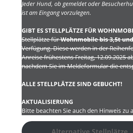
Jeder Hund, ob gemeldet oder Besucherhun
ist am Eingang vorzulegen.
GIBT ES STELLPLÄTZE FÜR WOHNMO
Stellplätze für
Wohnmobile bis 3,5t
und
Verfügung. Diese werden in der Reihenfo
Anreise frühestens Freitag, 12.09.2025 a
nachdem Sie im Meldeformular die ents
ALLE STELLPLÄTZE SIND GEBUCHT!
AKTUALISIERUNG
Bitte beachten Sie auch den Hinweis zu a
Alternative Stellplätze