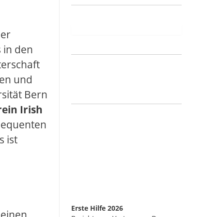
der
 in den
terschaft
ben und
sität Bern
ein Irish
sequenten
 ist
Erste Hilfe 2026
t einen