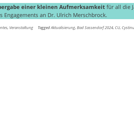
ergabe einer kleinen Aufmerksamkeit
für all die 
s Engagements an Dr. Ulrich Merschbrock.
antes
,
Veranstaltung
Tagged
Aktualisierung
,
Bad Sassendorf 2024
,
CU
,
Cystinu