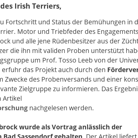
es Irish Terriers,
zu Fortschritt und Status der Bemühungen in 
errier. Motor und Triebfeder des Engagements
rock und alle jene Rüdenbesitzer aus der Züch
tzer die ihn mit validen Proben unterstützt ha
gsgruppe um Prof. Tosso Leeb von der Univer
g erfuhr das Projekt auch durch den
Förderver
 Zwecke des Probenversands und einer kon
evante Zielgruppe zu informieren. Das Ergebnis
 Artikel
Forschung
nachgelesen werden.
brock wurde als Vortrag anlässlich der
n Bad Sassendorf gehalten
. Der Artikel liefer