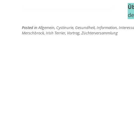
Üb
de
Posted in
Allgemein
,
Cystinurie
,
Gesundheit
,
Information
,
Interess
Merschbrock
,
Irish Terrier
,
Vortrag
,
Züchterversammlung