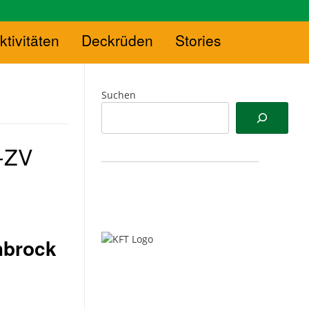
ktivitäten
Deckrüden
Stories
Suchen
-ZV
hbrock