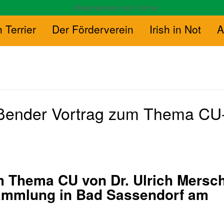
h Terrier
Der Förderverein
Irish in Not
A
eßender Vortrag zum Thema CU
m Thema CU von Dr. Ulrich Mersc
sammlung in Bad Sassendorf am