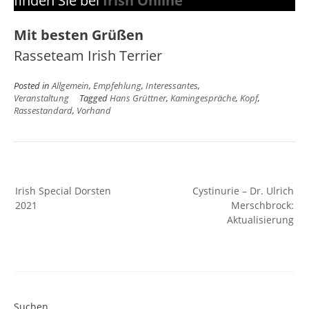
finden Sie bei
Irish Online
Mit besten Grüßen
Rasseteam Irish Terrier
Posted in
Allgemein
,
Empfehlung
,
Interessantes
,
Veranstaltung
Tagged
Hans Grüttner
,
Kamingespräche
,
Kopf
,
Rassestandard
,
Vorhand
Beitragsnavigation
Irish Special Dorsten
Cystinurie – Dr. Ulrich
2021
Merschbrock:
Aktualisierung
Suchen