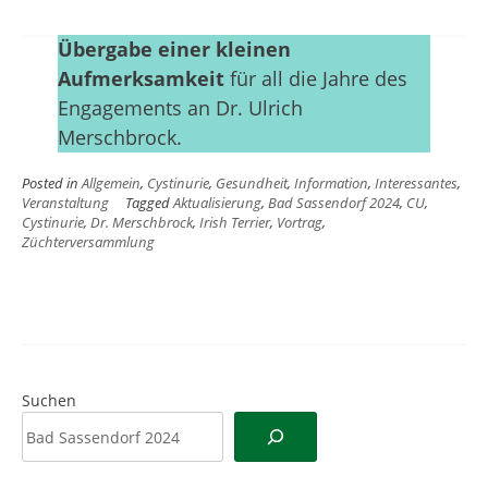
Übergabe einer kleinen
Aufmerksamkeit
für all die Jahre des
Engagements an Dr. Ulrich
Merschbrock.
Posted in
Allgemein
,
Cystinurie
,
Gesundheit
,
Information
,
Interessantes
,
Veranstaltung
Tagged
Aktualisierung
,
Bad Sassendorf 2024
,
CU
,
Cystinurie
,
Dr. Merschbrock
,
Irish Terrier
,
Vortrag
,
Züchterversammlung
Suchen