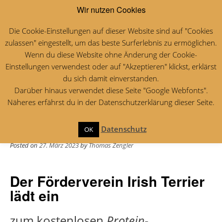
Wir nutzen Cookies
MENU
Die Cookie-Einstellungen auf dieser Website sind auf "Cookies
zulassen" eingestellt, um das beste Surferlebnis zu ermöglichen.
Schlagwort:
PPT
Wenn du diese Website ohne Änderung der Cookie-
Einstellungen verwendest oder auf "Akzeptieren" klickst, erklärst
du sich damit einverstanden.
Cystinurie beim Irish Terrier
Darüber hinaus verwendet diese Seite "Google Webfonts".
Näheres erfährst du in der Datenschutzerklärung dieser Seite.
– PPT Screening in
Dorsten am 22. April
Datenschutz
OK
Posted on
27. März 2023
by
Thomas Zengler
Der Förderverein Irish Terrier
lädt ein
zum kostenlosen
Protein-