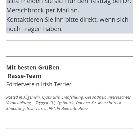
Bitte melden Sie sich für den Testtag bei Dr.
Merschbrock per Mail an.
Kontaktieren Sie ihn bitte direkt, wenn sich
noch Fragen haben.
Mit besten Grüßen
,
Rasse-Team
Förderverein Irish Terrier
Posted in
Allgemein
,
Cystinurie
,
Empfehlung
,
Gesundheit
,
Interessantes
,
Veranstaltung
Tagged
CU
,
Cystinurie
,
Dorsten
,
Dr. Merschbrock
,
EInladung
,
Irish Terrier
,
PPT
,
Probenentnahme