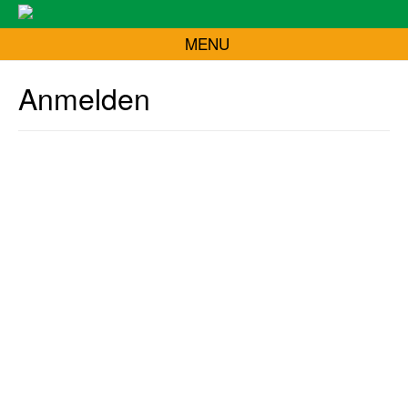
MENU
Anmelden
Benutzer oder Email
*
Passwort
*
Angemeldet bleiben
Registrieren