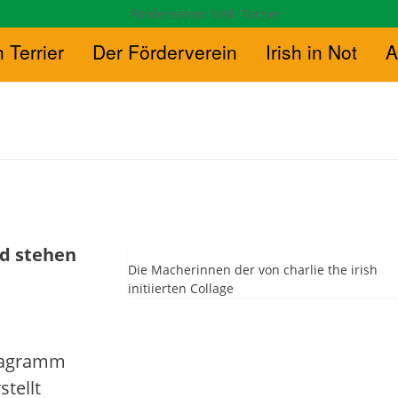
h Terrier
Der Förderverein
Irish in Not
A
nd stehen
Die Macherinnen der von charlie the irish
initiierten Collage
stagramm
stellt