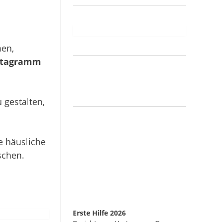
men,
stagramm
 gestalten,
e häusliche
schen.
Erste Hilfe 2026