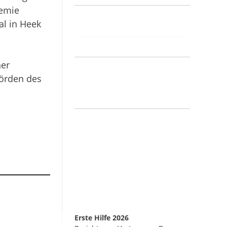
demie
al in Heek
her
örden des
Erste Hilfe 2026