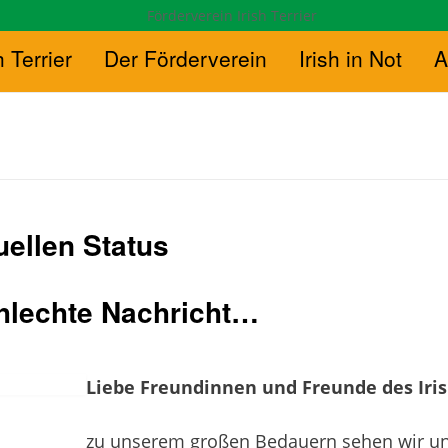
h Terrier
Der Förderverein
Irish in Not
A
uellen Status
chlechte Nachricht…
Liebe Freundinnen und Freunde des Irish
zu unserem großen Bedauern sehen wir u