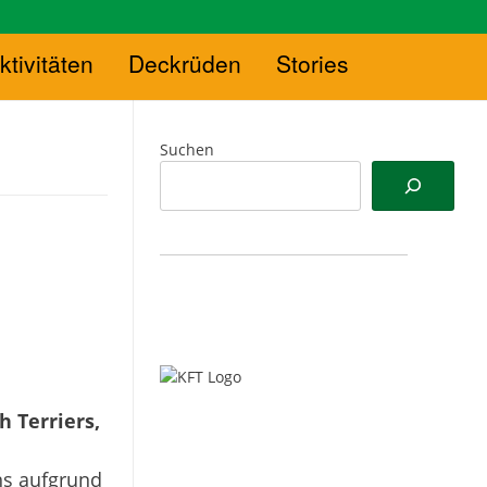
ktivitäten
Deckrüden
Stories
Suchen
 Terriers,
ns aufgrund