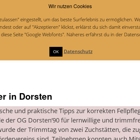
Wir nutzen Cookies
h Terrier
Der Förderverein
Irish in Not
A
s zulassen" eingestellt, um das beste Surferlebnis zu ermöglichen.
dest oder auf "Akzeptieren" klickst, erklärst du sich damit einvers
iese Seite "Google Webfonts". Näheres erfährst du in der Datensc
sh Terriers
Datenschutz
OK
er in Dorsten
tische und praktische Tipps zur korrekten Fellpfle
e der OG Dorsten’90 für lernwillige und trimmfr
 wurde der Trimmtag von zwei Zuchstätten, die zu
ördervereins sind. Teilnehmen konnten auch Mitg