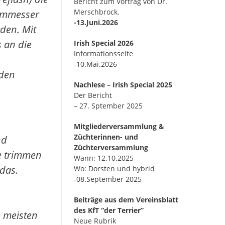
Bericht zum Vortrag von Dr.
Merschbrock.
immmesser
-13.Juni.2026
den. Mit
s an die
Irish Special 2026
Informationsseite
-10.Mai.2026
 den
Nachlese – Irish Special 2025
Der Bericht
– 27. Sptember 2025
Mitgliederversammlung &
Züchterinnen- und
nd
Züchterversammlung
te trimmen
Wann: 12.10.2025
 das.
Wo: Dorsten und hybrid
-08.September 2025
Beiträge aus dem Vereinsblatt
des KfT “der Terrier”
e meisten
Neue Rubrik