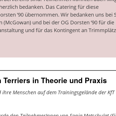
 herzlich bedanken. Das Catering für diese
orsten ’90 übernommen. Wir bedanken uns bei 
n (McGowan) und bei der OG Dorsten ’90 für die
nstaltung und für das Kontingent an Trimmplätz
h Terriers in Theorie und Praxis
und ihre Menschen auf dem Trainingsgelände der Kf
urde den TeilnehmerInnen von Sonja Metschulat (Fir