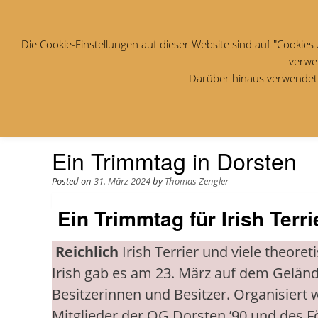
Startseite
Aktuelles
Der Iris
Die Cookie-Einstellungen auf dieser Website sind auf "Cookie
verwen
Darüber hinaus verwendet d
Schlagwort:
Pflege des Iri
Ein Trimmtag in Dorsten
Posted on
31. März 2024
by
Thomas Zengler
Ein Trimmtag für Irish Terri
Reichlich
Irish Terrier und viele theore
Irish gab es am 23. März auf dem Geländ
Besitzerinnen und Besitzer. Organisiert
Mitglieder der OG Dorsten ’90 und des F