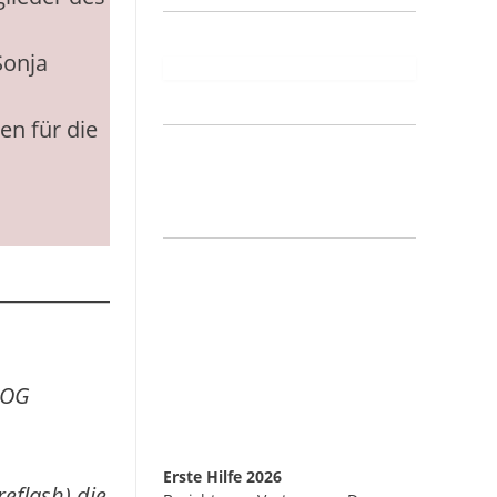
Sonja
en für die
T OG
Erste Hilfe 2026
eflash) die