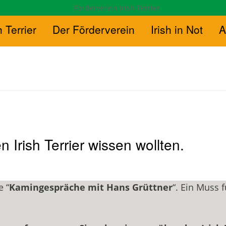
h Terrier
Der Förderverein
Irish in Not
A
Irish Terrier wissen wollten.
e “
Kamingespräche mit Hans Grüttner
“. Ein Muss f