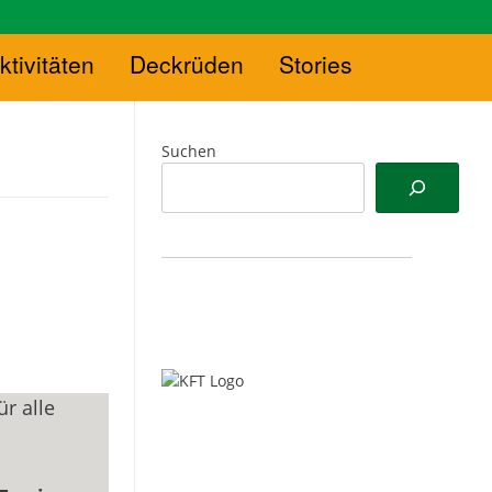
ktivitäten
Deckrüden
Stories
Suchen
ür alle