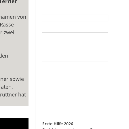
Terrier
ennamen von
 Rasse
er zwei
nden
tner sowie
laten.
rüttner hat
Erste Hilfe 2026