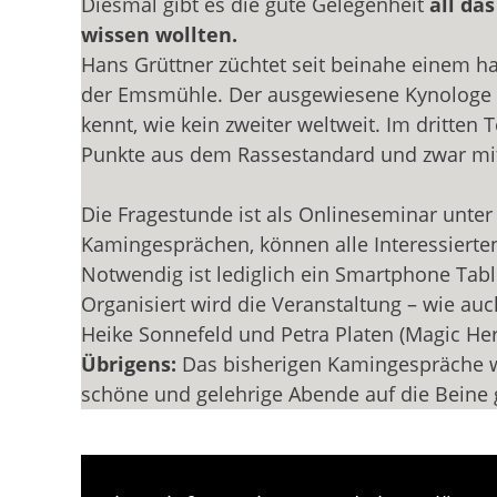
Diesmal gibt es die gute Gelegenheit
all da
wissen wollten.
Hans Grüttner züchtet seit beinahe einem h
der Emsmühle. Der ausgewiesene Kynologe un
kennt, wie kein zweiter weltweit. Im dritten 
Punkte aus dem Rassestandard und zwar mit 
Die Fragestunde ist als Onlineseminar unt
Kamingesprächen, können alle Interessierte
Notwendig ist lediglich ein Smartphone Tabl
Organisiert wird die Veranstaltung – wie au
Heike Sonnefeld und Petra Platen (Magic Her
Übrigens:
Das bisherigen Kamingespräche wa
schöne und gelehrige Abende auf die Beine g