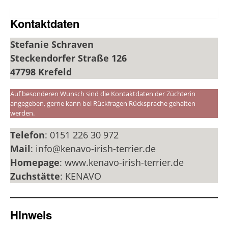
Kontaktdaten
Stefanie Schraven
Steckendorfer Straße 126
47798 Krefeld
Auf besonderen Wunsch sind die Kontaktdaten der Züchterin
angegeben, gerne kann bei Rückfragen Rücksprache gehalten
werden.
Telefon
: 0151 226 30 972
Mail
: info@kenavo-irish-terrier.de
Homepage
: www.kenavo-irish-terrier.de
Zuchstätte
: KENAVO
Hinweis