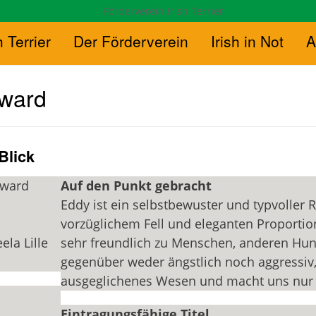
h Terrier
Der Förderverein
Irish in Not
A
dward
Blick
dward
Auf den Punkt gebracht
Eddy ist ein selbstbewuster und typvoller 
vorzüglichem Fell und eleganten Proportion
ela Lille
sehr freundlich zu Menschen, anderen Hu
gegenüber weder ängstlich noch aggressiv,
ausgeglichenes Wesen und macht uns nur 
Eintragungsfähige Titel