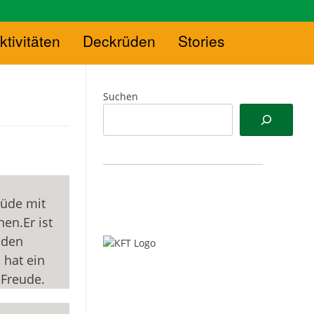
ktivitäten
Deckrüden
Stories
Suchen
Rüde mit
en.Er ist
nden
 hat ein
Freude.