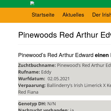
Startseite
Aktuelles
Der Iris
Pinewoods Red Arthur E
Pinewood’s Red Arthur Edward
einen 
Zuchtbuchname:
Pinewood’s Red Arthur E
Rufname:
Eddy
Wurfdatum:
02.05.2021
Verpaarung:
Ballinderry’s Irish Limerick X Ke
Red Fiana
Genotyp DH:
N/N
Nachzucht vorhanden
: ja