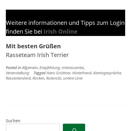
Weitere informationen und Tipps zum Login
finden Sie bei
Irish Online
Mit besten Grüßen
Rasseteam Irish Terrier
Posted in
Allgemein
,
Empfehlung
,
Interessantes
,
Veranstaltung
Tagged
Hans Grüttner
,
Hinterhand
,
Kamingespräche
,
Rassestandard
,
Rücken
,
Rutensitz
,
untere Linie
Suchen